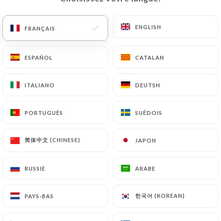
ENGLISH
ENGLISH
FRANÇAIS
FRANÇAIS
ESPAÑOL
ESPAÑOL
CATALAN
CATALAN
ITALIANO
ITALIANO
DEUTSH
DEUTSH
58 AVIS
PORTUGUÊS
PORTUGUÊS
SUÉDOIS
SUÉDOIS
RESTAURANT INDIEN
简体中文 (CHINESE)
简体中文 (CHINESE)
JAPON
JAPON
32 Rue De Marseille
69007 Lyon France
RUSSIE
RUSSIE
ARABE
ARABE
한국어 (KOREAN)
한국어 (KOREAN)
PAYS-BAS
PAYS-BAS
Qui sommes nous?