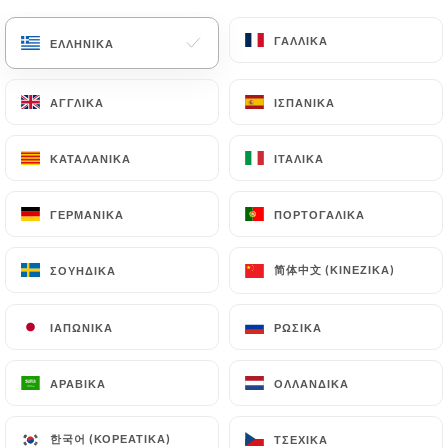
ΓΑΛΛΙΚΆ
ΓΑΛΛΙΚΆ
ΕΛΛΗΝΙΚΆ
ΕΛΛΗΝΙΚΆ
ΑΓΓΛΙΚΆ
ΑΓΓΛΙΚΆ
ΙΣΠΑΝΙΚΆ
ΙΣΠΑΝΙΚΆ
ΚΑΤΑΛΑΝΙΚΆ
ΚΑΤΑΛΑΝΙΚΆ
ΙΤΑΛΙΚΆ
ΙΤΑΛΙΚΆ
ΓΕΡΜΑΝΙΚΆ
ΓΕΡΜΑΝΙΚΆ
ΠΟΡΤΟΓΑΛΙΚΆ
ΠΟΡΤΟΓΑΛΙΚΆ
58 ΑΞΙΟΛΌΓΗΣΗ
RESTAURANT INDIEN
简体中文 (ΚΙΝΈΖΙΚΑ)
简体中文 (ΚΙΝΈΖΙΚΑ)
ΣΟΥΗΔΙΚΆ
ΣΟΥΗΔΙΚΆ
32 Rue De Marseille
69007 Lyon France
ΙΑΠΩΝΙΚΆ
ΙΑΠΩΝΙΚΆ
ΡΩΣΙΚΆ
ΡΩΣΙΚΆ
ΑΡΑΒΙΚΆ
ΑΡΑΒΙΚΆ
ΟΛΛΑΝΔΙΚΆ
ΟΛΛΑΝΔΙΚΆ
Ποιοι είμαστε;
한국어 (ΚΟΡΕΆΤΙΚΑ)
한국어 (ΚΟΡΕΆΤΙΚΑ)
ΤΣΈΧΙΚΑ
ΤΣΈΧΙΚΑ