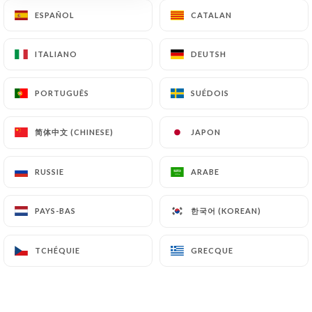
ESPAÑOL
ESPAÑOL
CATALAN
CATALAN
Siv Elin D. a noté
ITALIANO
ITALIANO
DEUTSH
DEUTSH
S
1/5
Were possible to reserve a table, but
PORTUGUÊS
PORTUGUÊS
SUÉDOIS
SUÉDOIS
seems to be closed permanently.
07/07/2025
•
05:32
简体中文 (CHINESE)
简体中文 (CHINESE)
JAPON
JAPON
Fabienne C. a noté
RUSSIE
RUSSIE
ARABE
ARABE
F
1/5
Restaurant fermé. Site internet pas mis à
한국어 (KOREAN)
한국어 (KOREAN)
PAYS-BAS
PAYS-BAS
jour. Très mécontente
TCHÉQUIE
TCHÉQUIE
GRECQUE
GRECQUE
29/06/2025
•
07:54
RUIZ N. a noté
R
1/5