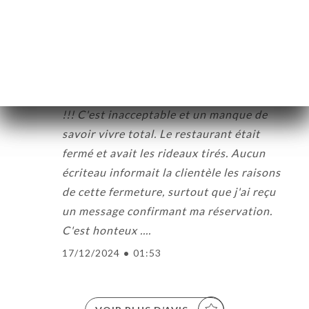
MARIE B. a noté
M
1/5
Je mets une étoile car malheureusement il
n'est pas possible de mettre un gros zéro
!!! C'est inacceptable et un manque de
savoir vivre total. Le restaurant était
fermé et avait les rideaux tirés. Aucun
écriteau informait la clientèle les raisons
de cette fermeture, surtout que j'ai reçu
un message confirmant ma réservation.
C'est honteux ....
17/12/2024
•
01:53