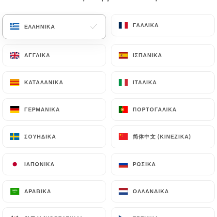
EL
ΜΕΝΟΎ
ΓΑΛΛΙΚΆ
ΓΑΛΛΙΚΆ
ΕΛΛΗΝΙΚΆ
ΕΛΛΗΝΙΚΆ
ΑΓΓΛΙΚΆ
ΑΓΓΛΙΚΆ
ΙΣΠΑΝΙΚΆ
ΙΣΠΑΝΙΚΆ
ΚΑΤΑΛΑΝΙΚΆ
ΚΑΤΑΛΑΝΙΚΆ
ΙΤΑΛΙΚΆ
ΙΤΑΛΙΚΆ
/
ΑΡΧΙΚΉ
ΕΠΑΦΉ
Επαφή
ΓΕΡΜΑΝΙΚΆ
ΓΕΡΜΑΝΙΚΆ
ΠΟΡΤΟΓΑΛΙΚΆ
ΠΟΡΤΟΓΑΛΙΚΆ
简体中文 (ΚΙΝΈΖΙΚΑ)
简体中文 (ΚΙΝΈΖΙΚΑ)
ΣΟΥΗΔΙΚΆ
ΣΟΥΗΔΙΚΆ
ΙΑΠΩΝΙΚΆ
ΙΑΠΩΝΙΚΆ
ΡΩΣΙΚΆ
ΡΩΣΙΚΆ
ΑΡΑΒΙΚΆ
ΑΡΑΒΙΚΆ
ΟΛΛΑΝΔΙΚΆ
ΟΛΛΑΝΔΙΚΆ
Bollywood Tandoor