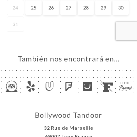
ERVA
IDO
ERÍA
EÑA
NÚ
ACTO
También nos encontrará en…
Bollywood Tandoor
32 Rue de Marseille
69007 Lyon France